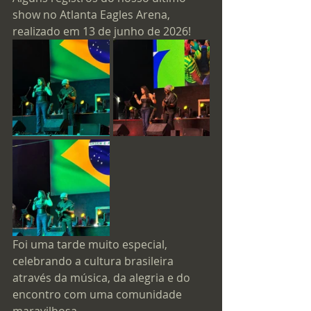
show no Atlanta Eagles Arena, 
realizado em 13 de junho de 2026!
Foi uma tarde muito especial, 
celebrando a cultura brasileira 
através da música, da alegria e do 
encontro com uma comunidade 