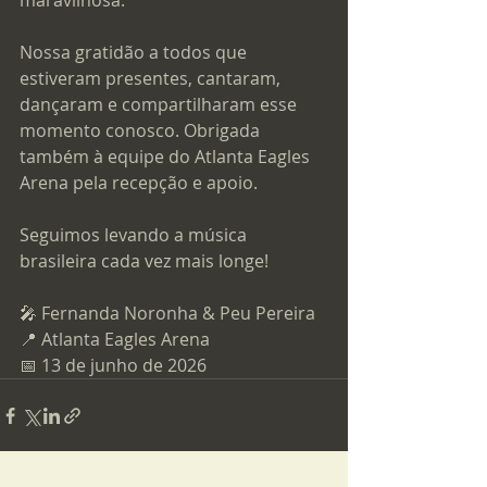
maravilhosa.
Nossa gratidão a todos que 
estiveram presentes, cantaram, 
dançaram e compartilharam esse 
momento conosco. Obrigada 
também à equipe do Atlanta Eagles 
Arena pela recepção e apoio.
Seguimos levando a música 
brasileira cada vez mais longe!
🎤 Fernanda Noronha & Peu Pereira
📍 Atlanta Eagles Arena
📅 13 de junho de 2026