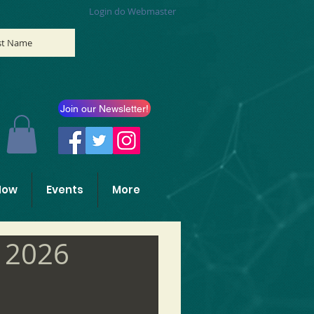
Login do Webmaster
ist Name
Join our Newsletter!
Now
Events
More
s 2026