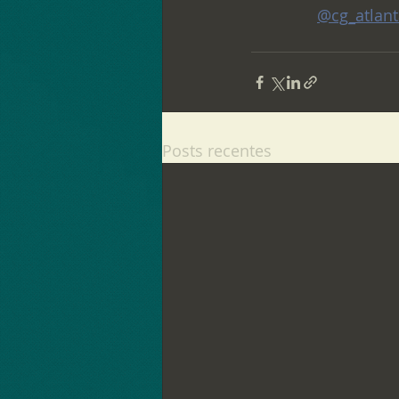
@cg_atlant
Posts recentes