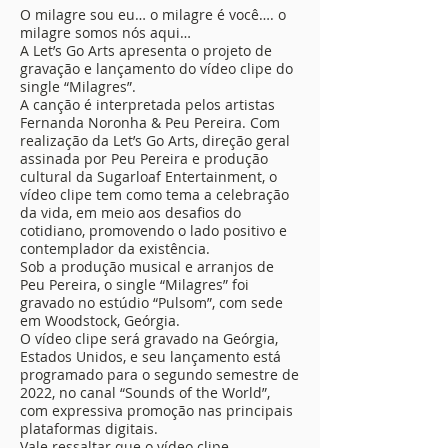
O milagre sou eu… o milagre é você…. o
milagre somos nós aqui…
A Let’s Go Arts apresenta o projeto de
gravação e lançamento do vídeo clipe do
single “Milagres”.
A canção é interpretada pelos artistas
Fernanda Noronha & Peu Pereira. Com
realização da Let’s Go Arts, direção geral
assinada por Peu Pereira e produção
cultural da Sugarloaf Entertainment, o
vídeo clipe tem como tema a celebração
da vida, em meio aos desafios do
cotidiano, promovendo o lado positivo e
contemplador da existência.
Sob a produção musical e arranjos de
Peu Pereira, o single “Milagres” foi
gravado no estúdio “Pulsom”, com sede
em Woodstock, Geórgia.
O vídeo clipe será gravado na Geórgia,
Estados Unidos, e seu lançamento está
programado para o segundo semestre de
2022, no canal “Sounds of the World”,
com expressiva promoção nas principais
plataformas digitais.
Vale ressaltar que o vídeo clipe