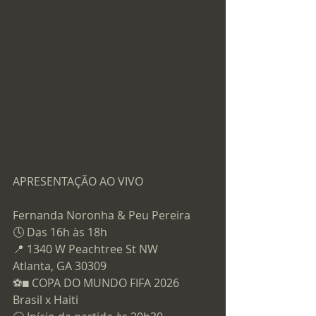
APRESENTAÇÃO AO VIVO
Fernanda Noronha & Peu Pereira
🕓 Das 16h às 18h
📍 1340 W Peachtree St NW
Atlanta, GA 30309
⚽ COPA DO MUNDO FIFA 2026
Brasil x Haiti