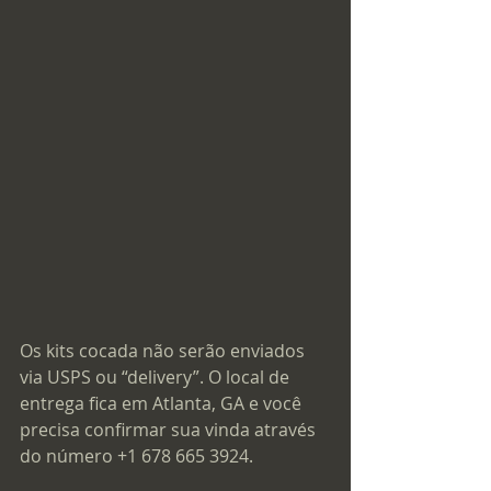
Os kits cocada não serão enviados 
via USPS ou “delivery”. O local de 
entrega fica em Atlanta, GA e você 
precisa confirmar sua vinda através 
do número +1 678 665 3924. 